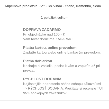
Kúpeľňová predložka, Set 2 ks Alinda - Stone, Kamenná, Šedá
1
položiek celkom
O
v
l
DOPRAVA ZADARMO
á
Pri objednávke nad 100,- €
d
Vám tovar doručíme ZADARMO.
a
c
Platba kartou, online prevodom
i
Zaplaťte kartou alebo online bankovým prevodom.
e
p
Platba dobierkou
r
Nechajte si zásielku poslať k vám a zaplaťte až pri
v
prevzatí.
k
y
RÝCHLOSŤ DODANIA
v
Najčastejšie hodnotenie nášho eshopu zákazníkmi
ý
=> RÝCHLOSŤ DODANIA. Prečítate si recenzie TU!
p
95% spokojných zákazníkov.
i
Z
s
u
á