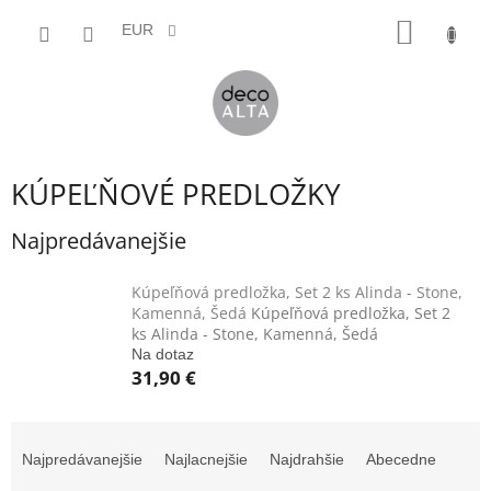
Prejsť
NÁKU
na
EUR
obsah
KOŠÍK
KÚPEĽŇOVÉ PREDLOŽKY
Najpredávanejšie
Kúpeľňová predložka, Set 2 ks Alinda - Stone,
Kamenná, Šedá
Kúpeľňová predložka, Set 2
ks Alinda - Stone, Kamenná, Šedá
Na dotaz
31,90 €
R
a
Najpredávanejšie
Najlacnejšie
Najdrahšie
Abecedne
d