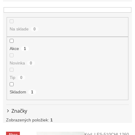
e
n
i
e
p
Na sklade
0
r
o
Akce
d
1
u
k
Novinka
0
t
o
Tip
0
v
Skladom
1
Značky
Zobrazených položiek:
1
V
Kód:
LES-510CHL1260
Akce