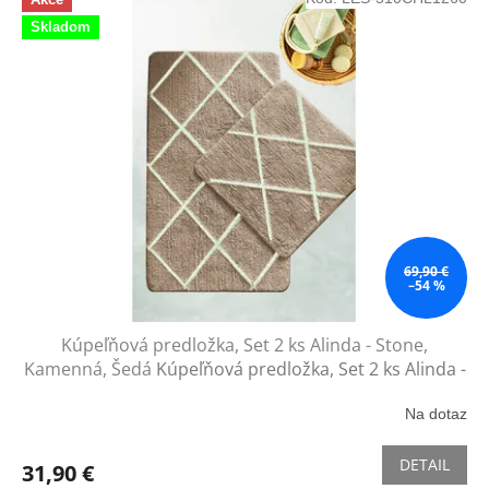
ý
Skladom
p
i
s
p
r
o
d
u
k
t
o
69,90 €
–54 %
v
Kúpeľňová predložka, Set 2 ks Alinda - Stone,
Kamenná, Šedá
Kúpeľňová predložka, Set 2 ks Alinda -
Stone, Kamenná, Šedá
Na dotaz
DETAIL
31,90 €