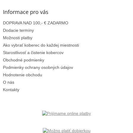
p
ä
Informace pro vás
t
DOPRAVA NAD 100,- € ZADARMO
i
e
Dodacie termíny
Možnosti platby
Ako vybrať koberec do každej miestnosti
Starostlivosť a čistenie kobercov
Obchodné podmienky
Podmienky ochrany osobných údajov
Hodnotenie obchodu
O nás
Kontakty