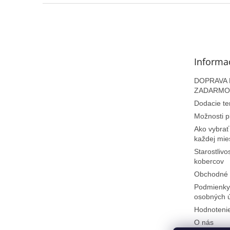
Z
á
p
ä
t
Informa
i
e
DOPRAVA N
ZADARMO
Dodacie te
Možnosti p
Ako vybrať
každej mie
Starostlivo
kobercov
Obchodné 
Podmienky
osobných 
Hodnoteni
O nás