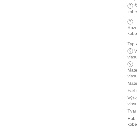
?
Š
kobe
?
Roz
kobe
Typ 
?
V
vlas
?
Mate
vlas
Mate
Farb
Výšk
vlas
Tvar
Rub
kobe