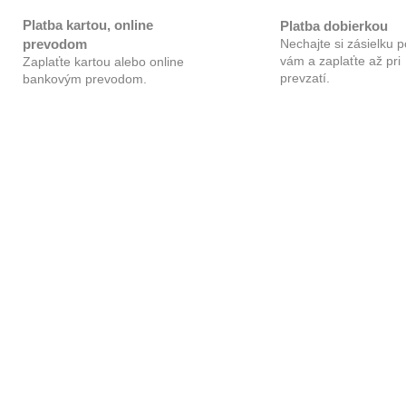
R
Platba kartou, online
Platba dobierkou
prevodom
Nechajte si zásielku p
vám a zaplaťte až pri
Zaplaťte kartou alebo online
M
prevzatí.
bankovým prevodom.
O