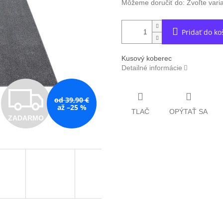
Môžeme doručiť do:
Zvoľte vari
Pridať do ko
Kusový koberec
Detailné informácie
Z
od 39,90 €
až –25 %
TLAČ
OPÝTAŤ SA
ZADARMO
A
D
A