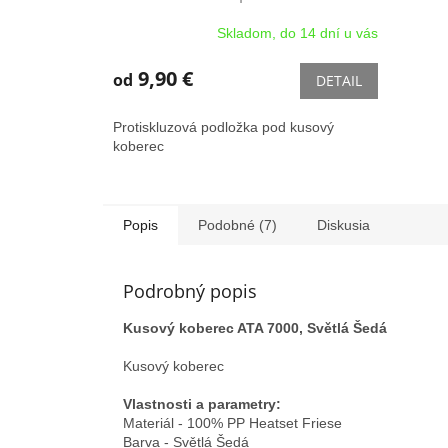
Protiskluzová podložka pod
Skladom, do 14 dní u vás
kusový koberec
9,90 €
od
DETAIL
Protiskluzová podložka pod kusový
koberec
Popis
Podobné (7)
Diskusia
Podrobný popis
Kusový koberec ATA 7000, Světlá Šedá
Kusový koberec
Vlastnosti a parametry:
Materiál - 100% PP Heatset Friese
Barva - Světlá Šedá