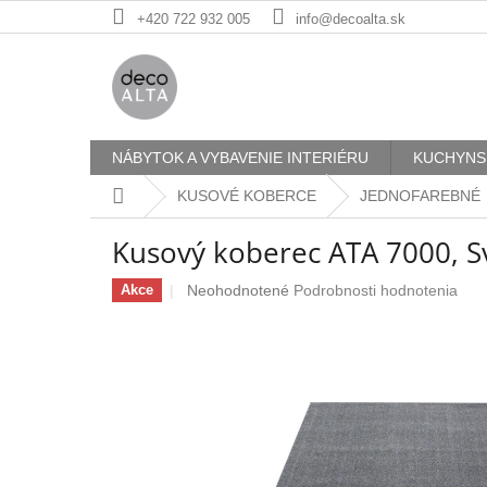
Prejsť
+420 722 932 005
info@decoalta.sk
na
obsah
NÁBYTOK A VYBAVENIE INTERIÉRU
KUCHYNS
Domov
KUSOVÉ KOBERCE
JEDNOFAREBNÉ
Kusový koberec ATA 7000, S
Priemerné
Neohodnotené
Podrobnosti hodnotenia
Akce
hodnotenie
produktu
je
0,0
z
5
hviezdičiek.