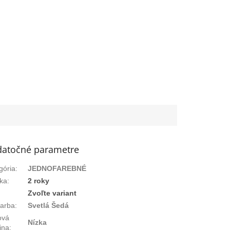
atočné parametre
gória
:
JEDNOFAREBNÉ
ka
:
2 roky
:
Zvoľte variant
arba
:
Svetlá Šedá
ová
Nízka
ina
: