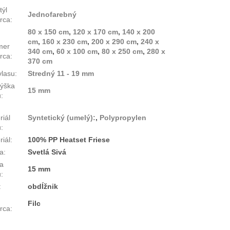
týl
Jednofarebný
rca
:
80 x 150 cm
,
120 x 170 cm
,
140 x 200
cm
,
160 x 230 cm
,
200 x 290 cm
,
240 x
mer
340 cm
,
60 x 100 cm
,
80 x 250 cm
,
280 x
rca
:
370 cm
vlasu
:
Stredný 11 - 19 mm
ýška
15 mm
u
:
riál
Syntetický (umelý):
,
Polypropylen
u
:
riál
:
100% PP Heatset Friese
a
:
Svetlá Sivá
a
15 mm
u
:
:
obdĺžnik
Filc
rca
: