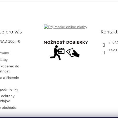
ce pro vás
Kontakt
AD 100,- €
info
+420 
rmíny
latby
 koberec do
stnosti
sť a čistenie
podmienky
 ochrany
údajov
e obchodu