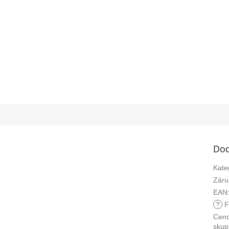
Dod
Kate
Záru
EAN
?
F
Cen
skup