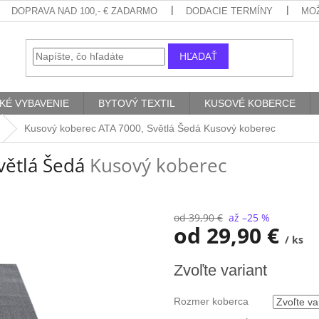
DOPRAVA NAD 100,- € ZADARMO
DODACIE TERMÍNY
MO
HĽADAŤ
KÉ VYBAVENIE
BYTOVÝ TEXTIL
KUSOVÉ KOBERCE
Kusový koberec ATA 7000, Světlá Šedá
Kusový koberec
větlá Šedá
Kusový koberec
od 39,90 €
až –25 %
od
29,90 €
/ ks
Jednotková
Zvoľte variant
cena:
Rozmer koberca