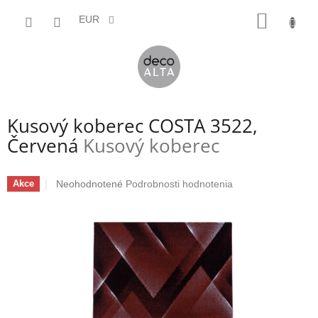
Prejsť
NÁKU
na
EUR
obsah
KOŠÍK
Kusový koberec COSTA 3522,
Červená
Kusový koberec
Priemerné
Neohodnotené
Podrobnosti hodnotenia
Akce
hodnotenie
produktu
je
0,0
z
5
hviezdičiek.