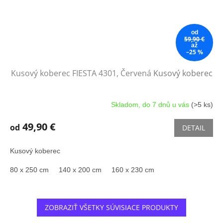
od
59,90 €
až
–25 %
Kusový koberec FIESTA 4301, Červená
Kusový koberec
Skladom, do 7 dnů u vás
(>5 ks)
49,90 €
od
DETAIL
Kusový koberec
80 x 250 cm
140 x 200 cm
160 x 230 cm
ZOBRAZIŤ VŠETKY SÚVISIACE PRODUKTY