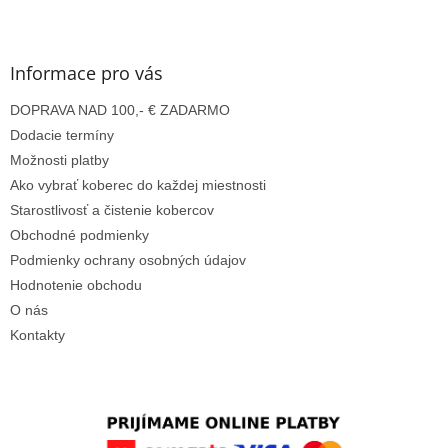
Z
á
p
ä
Informace pro vás
t
DOPRAVA NAD 100,- € ZADARMO
i
e
Dodacie termíny
Možnosti platby
Ako vybrať koberec do každej miestnosti
Starostlivosť a čistenie kobercov
Obchodné podmienky
Podmienky ochrany osobných údajov
Hodnotenie obchodu
O nás
Kontakty