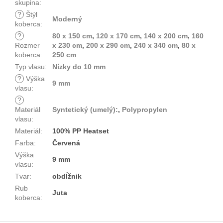
skupina
:
?
Štýl
Moderný
koberca
:
?
80 x 150 cm
,
120 x 170 cm
,
140 x 200 cm
,
160
Rozmer
x 230 cm
,
200 x 290 cm
,
240 x 340 cm
,
80 x
koberca
:
250 cm
Typ vlasu
:
Nízky do 10 mm
?
Výška
9 mm
vlasu
:
?
Materiál
Syntetický (umelý):
,
Polypropylen
vlasu
:
Materiál
:
100% PP Heatset
Farba
:
Červená
Výška
9 mm
vlasu
:
Tvar
:
obdĺžnik
Rub
Juta
koberca
: