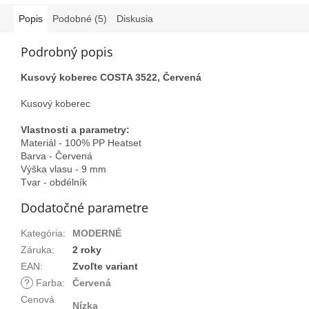
Popis
Podobné (5)
Diskusia
Podrobný popis
Kusový koberec COSTA 3522, Červená
Kusový koberec
Vlastnosti a parametry:
Materiál - 100% PP Heatset
Barva - Červená
Výška vlasu - 9 mm
Tvar - obdélník
Dodatočné parametre
Kategória
:
MODERNÉ
Záruka
:
2 roky
EAN
:
Zvoľte variant
?
Farba
:
Červená
Cenová
Nízka