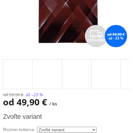
Z
od 59,90 €
až –23 %
ZADARMO
A
D
A
R
M
od 59,90 €
až –23 %
od
49,90 €
/ ks
O
Jednotková
Zvoľte variant
cena:
Rozmer koberca