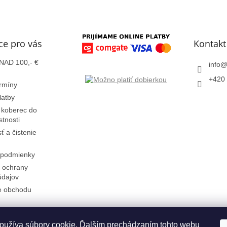
ce pro vás
Kontakt
AD 100,- €
info
+420 
rmíny
latby
 koberec do
stnosti
sť a čistenie
podmienky
 ochrany
údajov
e obchodu
oužíva súbory cookie. Ďalším prechádzaním tohto webu