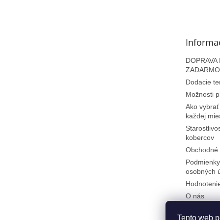
á
p
ä
t
Informa
i
e
DOPRAVA N
ZADARMO
Dodacie te
Možnosti p
Ako vybrať
každej mie
Starostlivo
kobercov
Obchodné 
Podmienky
osobných 
Hodnoteni
O nás
Kontakty
Tento web p