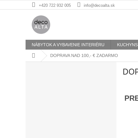
Prejsť
+420 722 932 005
info@decoalta.sk
na
obsah
NÁBYTOK A VYBAVENIE INTERIÉRU
KUCHYNS
Domov
DOPRAVA NAD 100,- € ZADARMO
B
DOP
o
č
n
ý
P
R
p
a
n
e
l