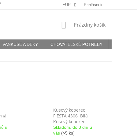
ŽNOSTI PLATBY
AKO VYBRAŤ KOBEREC DO KAŽDEJ MIESTNOST
EUR
Prihlásenie
NÁKUPNÝ
Prázdny košík
KOŠÍK
VANKÚŠE A DEKY
CHOVATEĽSKÉ POTREBY
Kontakty
Kusový koberec
rná
FIESTA 4306, Bílá
Kusový koberec
nů u
Skladom, do 3 dní u
vás
(>5 ks)