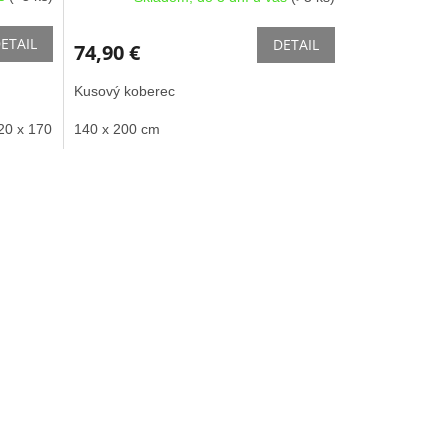
ETAIL
DETAIL
74,90 €
Kusový koberec
20 x 170 cm
140 x 200 cm
140 x 200 cm
160 x 230 cm
200 x 290 cm