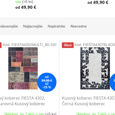
49,90 €
vás
(>5 ks)
od
49,90 €
od
edávanejšie
Najlacnejšie
Najdrahšie
Abecedne
Kód:
FIESTA4302MULTI_80-150
Kód:
FIESTA4307BLACK
Akce
od
59,90 €
až
–25 %
ý koberec FIESTA 4302,
Kusový koberec FIESTA 430
barevná
Kusový koberec
Černá
Kusový koberec
Skladom, do 7 dnů u vás
(>5 ks)
Skladom, do 7 dnů u v