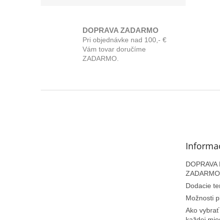
DOPRAVA ZADARMO
Pri objednávke nad 100,- €
Vám tovar doručíme
ZADARMO.
Z
á
p
ä
t
Informa
i
e
DOPRAVA N
ZADARMO
Dodacie te
Možnosti p
Ako vybrať
každej mie