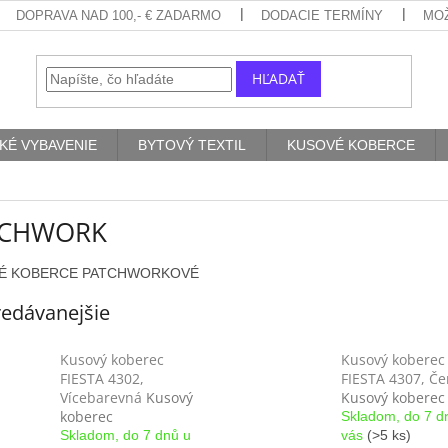
DOPRAVA NAD 100,- € ZADARMO
DODACIE TERMÍNY
MO
HĽADAŤ
KÉ VYBAVENIE
BYTOVÝ TEXTIL
KUSOVÉ KOBERCE
TCHWORK
É KOBERCE PATCHWORKOVÉ
edávanejšie
Kusový koberec
Kusový koberec
FIESTA 4302,
FIESTA 4307, Če
Vícebarevná
Kusový
Kusový koberec
koberec
Skladom, do 7 d
Skladom, do 7 dnů u
vás
(>5 ks)