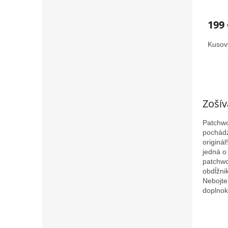
199 
Kusov
Zoší
Patchwo
pochádz
originál!
jedná o
patchwo
obdĺžni
Nebojte
doplnok