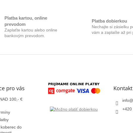
i
s
u
Platba kartou, online
Platba dobierkou
prevodom
Nechajte si zásielku p
Zaplaťte kartou alebo online
vám a zaplaťte až pri 
bankovým prevodom.
ce pro vás
Kontakt
AD 100,- €
info
+420 
rmíny
latby
 koberec do
stnosti