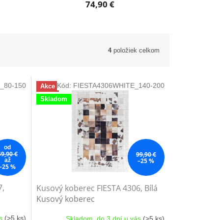
74,90 €
4
položiek celkom
_80-150
Kód:
FIESTA4306WHITE_140-200
Akce
Skladom
od
59,90 €
99,90 €
–25 %
až
–25 %
7,
Kusový koberec FIESTA 4306, Bílá
Kusový koberec
ás
(>5 ks)
Skladom, do 3 dní u vás
(>5 ks)