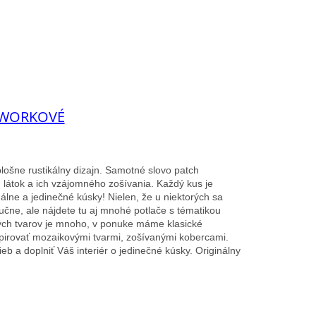
HWORKOVÉ
ošne rustikálny dizajn.
Samotné slovo patch
 látok a ich vzájomného zošívania.
Každý kus je
álne a jedinečné kúsky!
Nielen, že u niektorých sa
učne, ale nájdete tu aj mnohé potlače s tématikou
rých tvarov je mnoho, v ponuke máme klasické
špirovať mozaikovými tvarmi, zošívanými kobercami.
eb a doplniť Váš interiér o jedinečné kúsky.
Originálny