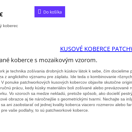
R
Do košíka
€
M
ý koberec
O
O
v
KUSOVÉ KOBERCE PATC
l
á
vané koberce s mozaikovým vzorom.
d
a
rk je technika zošívania drobných kúskov látok k sebe, čím docielime pl
c
a z anglického významu pre záplatu.
Ide teda o kombinovanie rôznych
i
V ponuke patchworkových kusových kobercov objavíte skutočne origin
e
 ručnú prácu, kedy kúsky materiálov boli zošívané alebo preväzované r
p
rku.
Vo vzoroch sa medze nekladú, pretože spôsob, ako docieliť pest
r
kové obrazce aj tie náročnejšie s geometrickými tvarmi.
Nechajte sa in
v
 sa ani zaobstarať od jednej kvality koberca viacero rozmerov alebo fari
k
 pre vaše podlahy, to sú patchworkové koberce.
y
v
ý
p