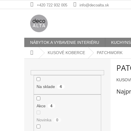
Prejsť
+420 722 932 005
info@decoalta.sk
na
obsah
NÁBYTOK A VYBAVENIE INTERIÉRU
KUCHYNS
Domov
KUSOVÉ KOBERCE
PATCHWORK
B
PA
o
č
n
KUSOV
ý
Na sklade
4
Najpr
p
a
n
Akce
4
e
l
Novinka
0