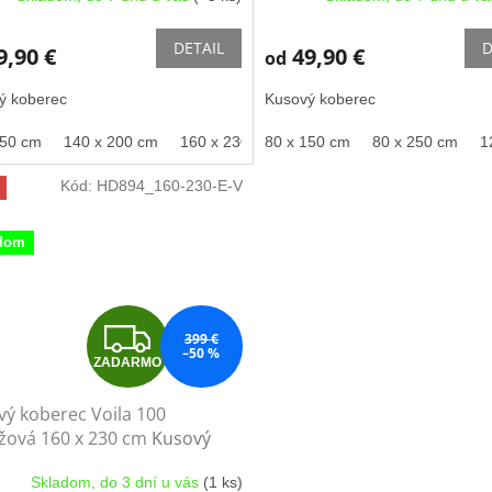
DETAIL
D
9,90 €
49,90 €
od
ý koberec
Kusový koberec
250 cm
140 x 200 cm
160 x 230 cm
80 x 150 cm
80 x 250 cm
1
Kód:
HD894_160-230-E-V
dom
Z
399 €
–50 %
ZADARMO
A
ý koberec Voila 100
D
žová 160 x 230 cm
Kusový
rec
A
Skladom, do 3 dní u vás
(1 ks)