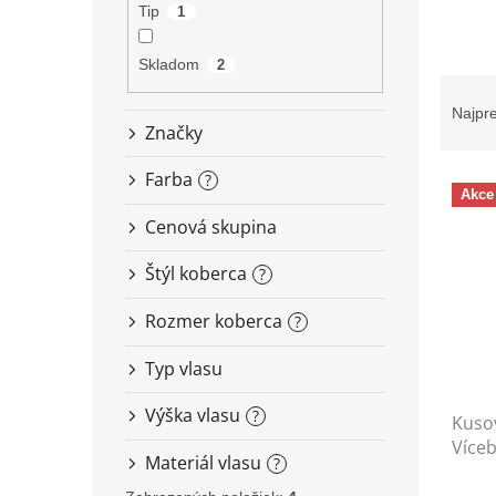
Tip
1
Skladom
2
R
a
Najpr
d
Značky
e
Farba
V
n
?
Akce
ý
i
Cenová skupina
p
e
i
p
Štýl koberca
?
s
r
p
o
Rozmer koberca
?
r
d
o
u
Typ vlasu
d
k
u
t
Výška vlasu
?
Kusov
k
o
Více
t
v
Materiál vlasu
?
o