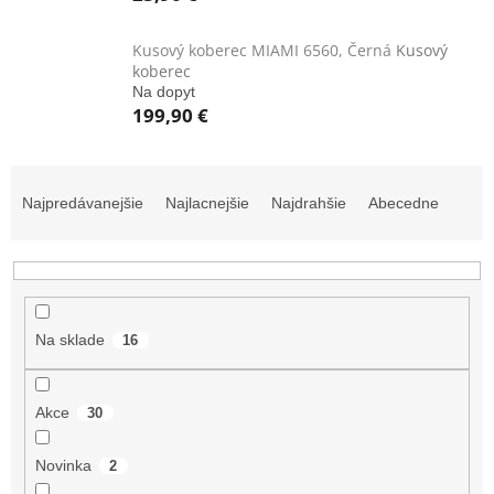
Kusový koberec MIAMI 6560, Černá
Kusový
koberec
Na dopyt
199,90 €
R
a
Najpredávanejšie
Najlacnejšie
Najdrahšie
Abecedne
d
e
n
i
e
p
Na sklade
16
r
o
Akce
d
30
u
k
Novinka
2
t