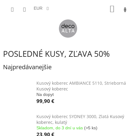
Prejsť
NÁKU
na
EUR
obsah
KOŠÍK
POSLEDNÉ KUSY, ZĽAVA 50%
Najpredávanejšie
Kusový koberec AMBIANCE 5110, Strieborná
Kusový koberec
Na dopyt
99,90 €
Kusový koberec SYDNEY 3000, Zlatá
Kusový
koberec, kulatý
Skladom, do 3 dní u vás
(>5 ks)
23,90 €