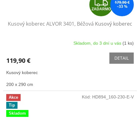
Z
179,90 €
–33 %
ZADARMO
A
Kusový koberec ALVOR 3401, Béžová
Kusový koberec
D
A
Skladom, do 3 dní u vás
(1 ks)
R
DETAIL
119,90 €
M
Kusový koberec
O
200 x 290 cm
Kód:
HD894_160-230-E-V
Akce
Tip
Skladom