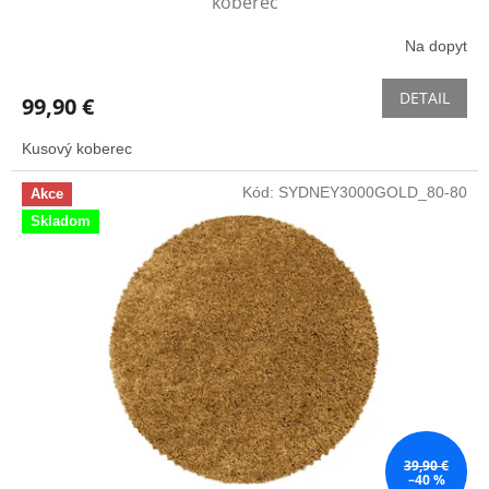
koberec
Na dopyt
DETAIL
99,90 €
Kusový koberec
Kód:
SYDNEY3000GOLD_80-80
Akce
Skladom
39,90 €
–40 %