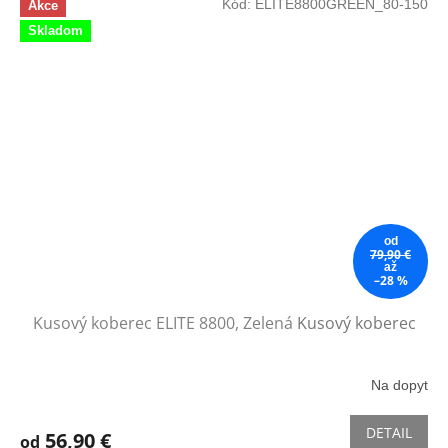
Kód:
ELITE8800GREEN_80-150
Akce
Skladom
od
79,90 €
až
–28 %
Kusový koberec ELITE 8800, Zelená
Kusový koberec
Na dopyt
DETAIL
56,90 €
od