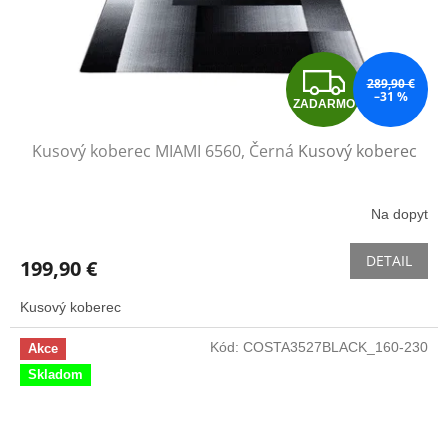
Z
289,90 €
–31 %
ZADARMO
A
Kusový koberec MIAMI 6560, Černá
Kusový koberec
D
A
Na dopyt
R
DETAIL
199,90 €
M
Kusový koberec
O
Kód:
COSTA3527BLACK_160-230
Akce
Skladom