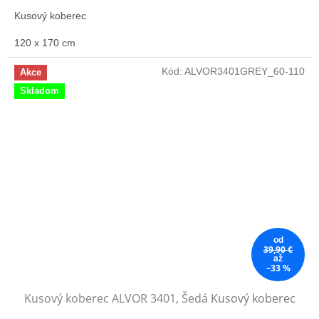
Kusový koberec
120 x 170 cm
Kód:
ALVOR3401GREY_60-110
Akce
Skladom
od
39,90 €
až
–33 %
Kusový koberec ALVOR 3401, Šedá
Kusový koberec