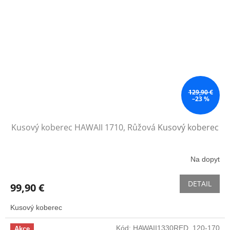
129,90 €
–23 %
Kusový koberec HAWAII 1710, Růžová
Kusový koberec
Na dopyt
DETAIL
99,90 €
Kusový koberec
Kód:
HAWAII1330RED_120-170
Akce