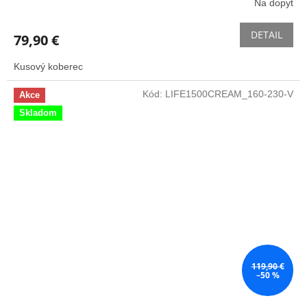
Na dopyt
DETAIL
79,90 €
Kusový koberec
Kód:
LIFE1500CREAM_160-230-V
Akce
Skladom
119,90 €
–50 %