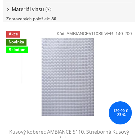
Materiál vlasu
?
Zobrazených položiek:
30
V
Kód:
AMBIANCE5110SILVER_140-200
Akce
ý
Novinka
p
i
Skladom
s
p
r
o
d
u
k
t
o
129,90 €
–23 %
v
Kusový koberec AMBIANCE 5110, Strieborná
Kusový