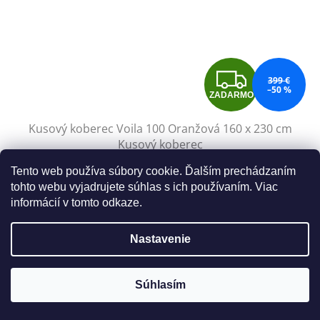
Z
399 €
–50 %
ZADARMO
A
Kusový koberec Voila 100 Oranžová 160 x 230 cm
D
Kusový koberec
A
Tento web používa súbory cookie. Ďalším prechádzaním
Skladom, do 3 dní u vás
(1 ks)
tohto webu vyjadrujete súhlas s ich používaním. Viac
R
informácií v tomto odkaze.
Do košíka
199 €
M
Nastavenie
Kusový koberec
O
Kód:
GRE600SPGR_115-170
Akce
Súhlasím
Skladom