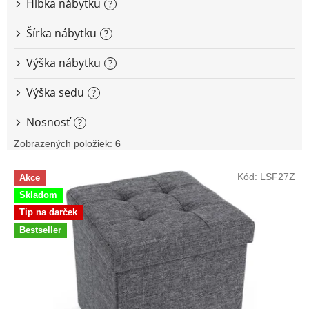
Hĺbka nábytku
?
Šírka nábytku
?
Výška nábytku
?
Výška sedu
?
Nosnosť
?
Zobrazených položiek:
6
V
Kód:
LSF27Z
Akce
ý
Skladom
p
i
Tip na darček
s
Bestseller
p
r
o
d
u