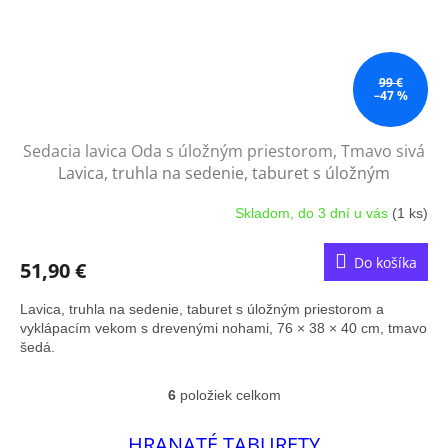
99 €
–47 %
Sedacia lavica Oda s úložným priestorom, Tmavo sivá
Lavica, truhla na sedenie, taburet s úložným
priestorom a vyklápacím vekom s drevenými nohami,
Skladom, do 3 dní u vás
(1 ks)
76 × 38 × 40 cm, tmavo šedá.
Do košíka
51,90 €
Lavica, truhla na sedenie, taburet s úložným priestorom a
vyklápacím vekom s drevenými nohami, 76 × 38 × 40 cm, tmavo
šedá.
6
položiek celkom
O
v
l
HRANATÉ TABURETY