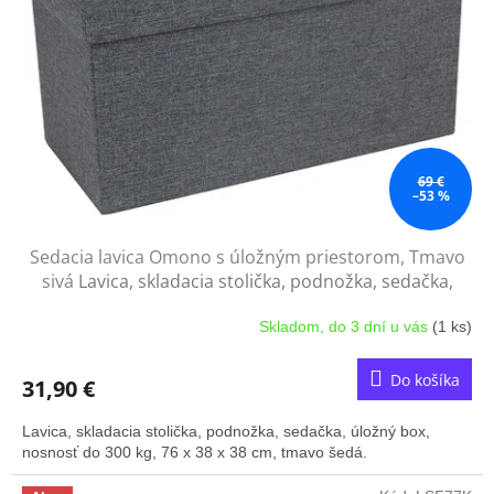
69 €
–53 %
Sedacia lavica Omono s úložným priestorom, Tmavo
sivá
Lavica, skladacia stolička, podnožka, sedačka,
úložný box, nosnosť do 300 kg, 76 x 38 x 38 cm, tmavo
Skladom, do 3 dní u vás
(1 ks)
šedá.
Do košíka
31,90 €
Lavica, skladacia stolička, podnožka, sedačka, úložný box,
nosnosť do 300 kg, 76 x 38 x 38 cm, tmavo šedá.