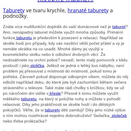
á
d
Taburety
ve tvaru krychle,
hranaté taburety
a
a
podnožky.
c
i
Znáte více multifunkční doplněk do vaší domácnosti než je
taburet
?
e
Ano, nenápadný taburet můžete využít mnoha způsoby. Primární
p
funkce
taburetu
je především k posezení a relaxaci. Například se
r
skvěle hodí pro případy, kdy vás navštíví větší počet přátel a vy je
v
nemáte skrátka na co usadit. Mnohé dámy jej využijí u
k
kosmetického stolku nebo k odložení drobných věcí. Že
y
nedosáhnete na vrchní police? nevadí, tento malý pomocník v klidu
v
poslouží i jako
stolička
. Jelikož se jedná o lehký kus nábytku, není
ý
problém jej přesouvat z místnosti do místnosti, pokud tomu je
p
potřeba. Zároveň pokud disponuje odkopným víkem, můžete do něj
i
odložit například deku, do které jste byli zachumlání během večera
s
stráveného u televize. Také máte rádi chvilky s knížkou, kdy se už
u
po náročném dni vidíte v
křesle
? Přesně k tomu můžete využít
měkkého
taburetu
, na který si položíte nohy a můžete v pohodlí
relaxovat. Díky jeho praktičnosti se skvěle hodí i do dětských
pokojíčků. Věřte, že si
taburety
děti zamilují! Díky jeho nízké výšce
s ním mohou rozehrávat nejedno dobrodružství! Sedačka,
stoleček
nebo třeba prolézačka?