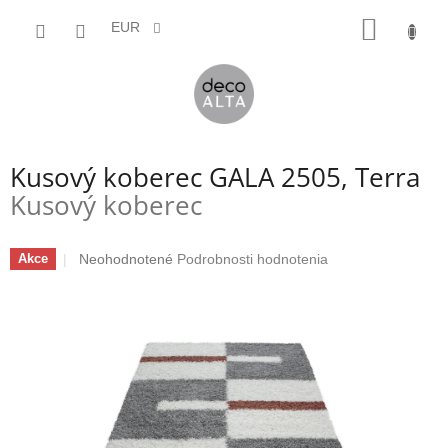
Prejsť
NÁKU
na
EUR
obsah
KOŠÍK
Kusový koberec GALA 2505, Terra
Kusový koberec
Priemerné
Neohodnotené
Podrobnosti hodnotenia
Akce
hodnotenie
produktu
je
0,0
z
5
hviezdičiek.