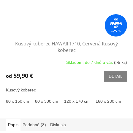
od
79,90 €
až
–25 %
Kusový koberec HAWAII 1710, Červená
Kusový
koberec
Skladom, do 7 dnů u vás
(>5 ks)
59,90 €
od
DETAIL
Kusový koberec
80 x 150 cm
80 x 300 cm
120 x 170 cm
160 x 230 cm
Popis
Podobné (8)
Diskusia