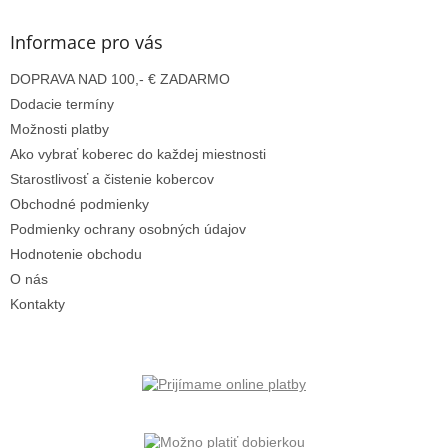
p
ä
Informace pro vás
t
DOPRAVA NAD 100,- € ZADARMO
i
e
Dodacie termíny
Možnosti platby
Ako vybrať koberec do každej miestnosti
Starostlivosť a čistenie kobercov
Obchodné podmienky
Podmienky ochrany osobných údajov
Hodnotenie obchodu
O nás
Kontakty