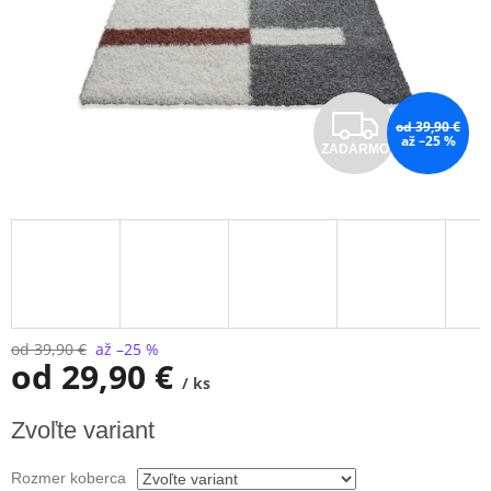
Z
od 39,90 €
až –25 %
ZADARMO
A
D
A
R
M
od 39,90 €
až –25 %
od
29,90 €
/ ks
O
Jednotková
Zvoľte variant
cena:
Rozmer koberca