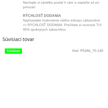
Nechajte si zásielku poslať k vám a zaplaťte až pri
prevzatí.
RÝCHLOSŤ DODANIA
Najčastejšie hodnotenie nášho eshopu zákazníkmi
=> RÝCHLOSŤ DODANIA. Prečítate si recenzie TU!
95% spokojných zákazníkov.
Súvisiaci tovar
Kód:
P53A6_70-140
Skladom