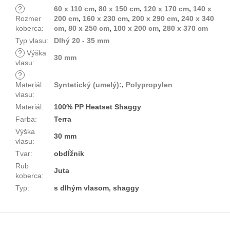
?
60 x 110 cm
,
80 x 150 cm
,
120 x 170 cm
,
140 x
Rozmer
200 cm
,
160 x 230 cm
,
200 x 290 cm
,
240 x 340
koberca
:
cm
,
80 x 250 cm
,
100 x 200 cm
,
280 x 370 cm
Typ vlasu
:
Dlhý 20 - 35 mm
?
Výška
30 mm
vlasu
:
?
Materiál
Syntetický (umelý):
,
Polypropylen
vlasu
:
Materiál
:
100% PP Heatset Shaggy
Farba
:
Terra
Výška
30 mm
vlasu
:
Tvar
:
obdĺžnik
Rub
Juta
koberca
:
Typ
:
s dlhým vlasom, shaggy
Z
á