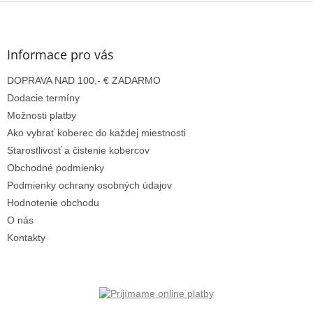
Z
á
p
ä
Informace pro vás
t
DOPRAVA NAD 100,- € ZADARMO
i
e
Dodacie termíny
Možnosti platby
Ako vybrať koberec do každej miestnosti
Starostlivosť a čistenie kobercov
Obchodné podmienky
Podmienky ochrany osobných údajov
Hodnotenie obchodu
O nás
Kontakty