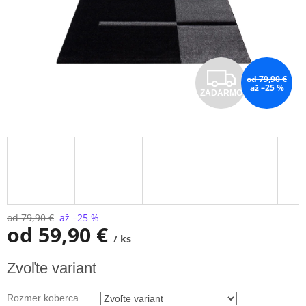
Z
od 79,90 €
až –25 %
ZADARMO
A
D
A
R
M
od 79,90 €
až –25 %
od
59,90 €
/ ks
O
Jednotková
Zvoľte variant
cena:
Rozmer koberca