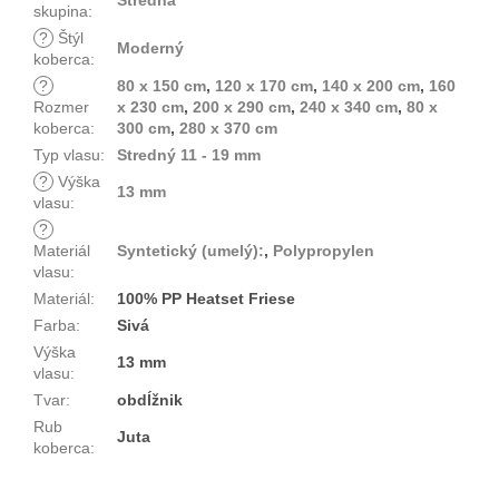
Stredná
skupina
:
?
Štýl
Moderný
koberca
:
?
80 x 150 cm
,
120 x 170 cm
,
140 x 200 cm
,
160
Rozmer
x 230 cm
,
200 x 290 cm
,
240 x 340 cm
,
80 x
koberca
:
300 cm
,
280 x 370 cm
Typ vlasu
:
Stredný 11 - 19 mm
?
Výška
13 mm
vlasu
:
?
Materiál
Syntetický (umelý):
,
Polypropylen
vlasu
:
Materiál
:
100% PP Heatset Friese
Farba
:
Sivá
Výška
13 mm
vlasu
:
Tvar
:
obdĺžnik
Rub
Juta
koberca
: