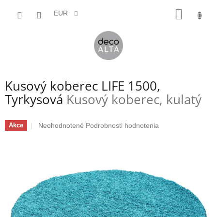
Prejsť
NÁKU
na
EUR
obsah
KOŠÍK
Kusový koberec LIFE 1500,
Tyrkysová
Kusový koberec, kulatý
Priemerné
Neohodnotené
Podrobnosti hodnotenia
Akce
hodnotenie
produktu
je
0,0
z
5
hviezdičiek.