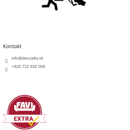
Kontakt
info
@
decoalta.sk
+420 722 932 005