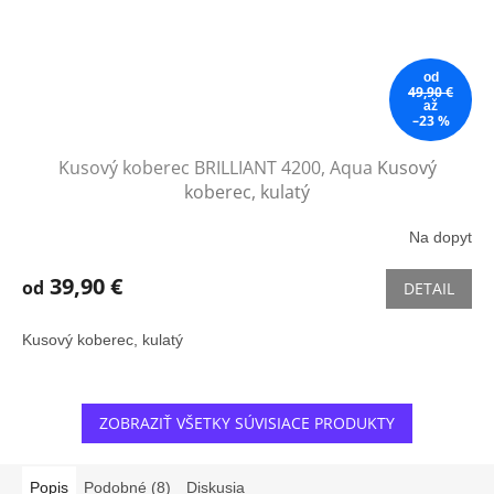
od
49,90 €
až
–23 %
Kusový koberec BRILLIANT 4200, Aqua
Kusový
koberec, kulatý
Na dopyt
39,90 €
od
DETAIL
Kusový koberec, kulatý
ZOBRAZIŤ VŠETKY SÚVISIACE PRODUKTY
Popis
Podobné (8)
Diskusia