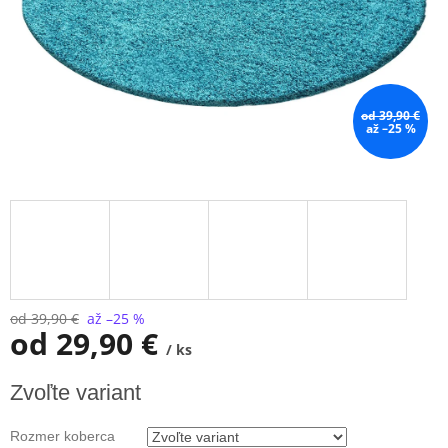
od 39,90 €
až –25 %
od 39,90 €
až –25 %
od
29,90 €
/ ks
Jednotková
Zvoľte variant
cena:
Rozmer koberca