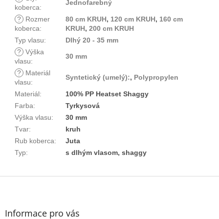
Jednofarebný
koberca
:
?
Rozmer
80 cm KRUH
,
120 cm KRUH
,
160 cm
koberca
:
KRUH
,
200 cm KRUH
Typ vlasu
:
Dlhý 20 - 35 mm
?
Výška
30 mm
vlasu
:
?
Materiál
Syntetický (umelý):
,
Polypropylen
vlasu
:
Materiál
:
100% PP Heatset Shaggy
Farba
:
Tyrkysová
Výška vlasu
:
30 mm
Tvar
:
kruh
Rub koberca
:
Juta
Typ
:
s dlhým vlasom, shaggy
Z
á
p
ä
Informace pro vás