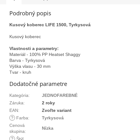
Podrobný popis
Kusový koberec LIFE 1500, Tyrkysová
Kusový koberec
Vlastnosti a parametry:
Materiál - 100% PP Heatset Shaggy
Barva - Tyrkysová
Výška vlasu - 30 mm
Tvar - kruh
Dodatočné parametre
Kategória
:
JEDNOFAREBNÉ
Záruka
:
2 roky
EAN
:
Zvoľte variant
?
Farba
:
Tyrkysová
Cenová
Nízka
skupina
:
?
Štýl