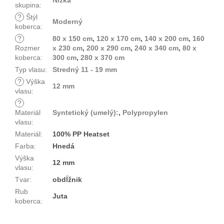
Nízka
skupina
:
?
Štýl
Moderný
koberca
:
?
80 x 150 cm
,
120 x 170 cm
,
140 x 200 cm
,
160
Rozmer
x 230 cm
,
200 x 290 cm
,
240 x 340 cm
,
80 x
koberca
:
300 cm
,
280 x 370 cm
Typ vlasu
:
Stredný 11 - 19 mm
?
Výška
12 mm
vlasu
:
?
Materiál
Syntetický (umelý):
,
Polypropylen
vlasu
:
Materiál
:
100% PP Heatset
Farba
:
Hnedá
Výška
12 mm
vlasu
:
Tvar
:
obdĺžnik
Rub
Juta
koberca
: