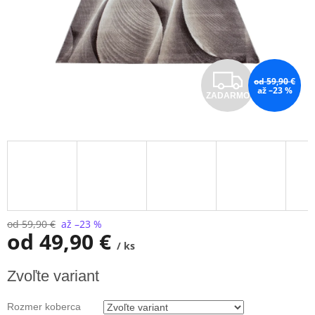
Z
od 59,90 €
až –23 %
ZADARMO
A
D
A
R
M
od 59,90 €
až –23 %
od
49,90 €
/ ks
O
Jednotková
Zvoľte variant
cena:
Rozmer koberca