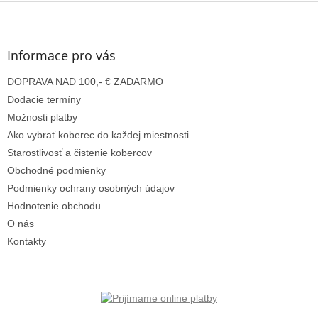
Z
á
p
ä
Informace pro vás
t
DOPRAVA NAD 100,- € ZADARMO
i
e
Dodacie termíny
Možnosti platby
Ako vybrať koberec do každej miestnosti
Starostlivosť a čistenie kobercov
Obchodné podmienky
Podmienky ochrany osobných údajov
Hodnotenie obchodu
O nás
Kontakty