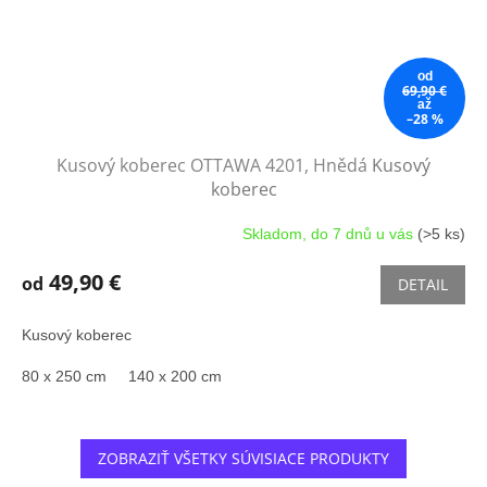
od
69,90 €
až
–28 %
Kusový koberec OTTAWA 4201, Hnědá
Kusový
koberec
Skladom, do 7 dnů u vás
(>5 ks)
49,90 €
od
DETAIL
Kusový koberec
80 x 250 cm
140 x 200 cm
ZOBRAZIŤ VŠETKY SÚVISIACE PRODUKTY