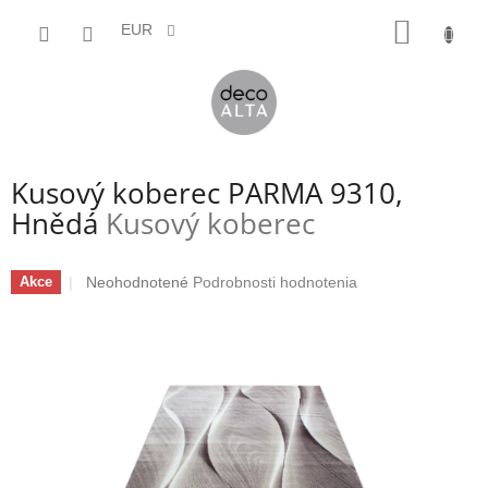
Prejsť
NÁKU
na
EUR
obsah
KOŠÍK
Kusový koberec PARMA 9310,
Hnědá
Kusový koberec
Priemerné
Neohodnotené
Podrobnosti hodnotenia
Akce
hodnotenie
produktu
je
0,0
z
5
hviezdičiek.