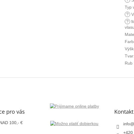
Typ 
?
V
?
M
vlas
Mate
Farb
Výšk
Tvar
Rub 
ce pro vás
Kontakt
AD 100,- €
info
+420 