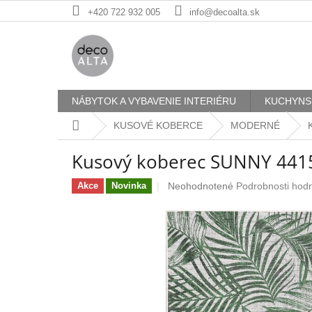
Prejsť
+420 722 932 005
info@decoalta.sk
na
obsah
NÁBYTOK A VYBAVENIE INTERIÉRU
KUCHYNS
Domov
KUSOVÉ KOBERCE
MODERNÉ
Kusový koberec SUNNY 441
Priemerné
Neohodnotené
Podrobnosti hod
Akce
Novinka
hodnotenie
produktu
je
0,0
z
5
hviezdičiek.