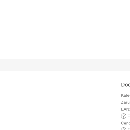
Dod
Kate
Záru
EAN
?
F
Ceno
?
Š