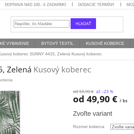
DOPRAVA NAD 100,- € ZADARMO
DODACIE TERMÍNY
MO
HĽADAŤ
KÉ VYBAVENIE
BYTOVÝ TEXTIL
KUSOVÉ KOBERCE
Kusový koberec SUNNY 4415, Zelená
Kusový koberec
5, Zelená
Kusový koberec
notenia
od 59,90 €
až –23 %
od
49,90 €
/ ks
Jednotková
Zvoľte variant
cena:
Rozmer koberca