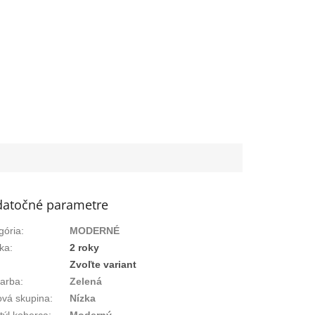
atočné parametre
gória
:
MODERNÉ
ka
:
2 roky
:
Zvoľte variant
arba
:
Zelená
vá skupina
:
Nízka
týl koberca
:
Moderný