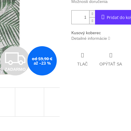
Možnosti doručenia
Pridať do ko
Kusový koberec
Detailné informácie
Z
od 59,90 €
až –23 %
TLAČ
OPÝTAŤ SA
ZADARMO
A
D
A