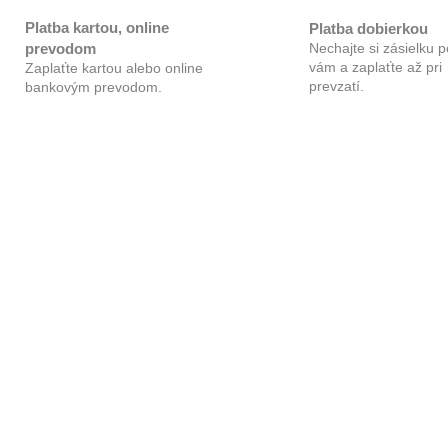
R
Platba kartou, online
Platba dobierkou
prevodom
Nechajte si zásielku p
vám a zaplaťte až pri
Zaplaťte kartou alebo online
M
prevzatí.
bankovým prevodom.
O