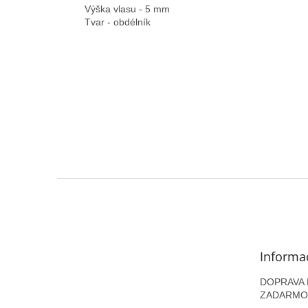
Výška vlasu - 5 mm
Tvar - obdélník
Z
á
p
ä
t
Informa
i
e
DOPRAVA N
ZADARMO