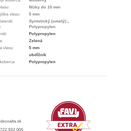
vlasu
:
Nízky do 10 mm
ýška vlasu
:
5 mm
ateriál
Syntetický (umelý):
,
u
:
Polypropylen
riál
:
Polypropylen
a
:
Zelená
a vlasu
:
5 mm
:
obdĺžnik
koberca
:
Polypropylen
@
decoalta.sk
722 932 005