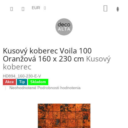
Prejsť
NÁKU
na
EUR
obsah
KOŠÍK
Kusový koberec Voila 100
Oranžová 160 x 230 cm
Kusový
koberec
HD894_160-230-E-V
Akce
Tip
Skladom
Priemerné
Neohodnotené
Podrobnosti hodnotenia
hodnotenie
produktu
je
0,0
z
5
hviezdičiek.