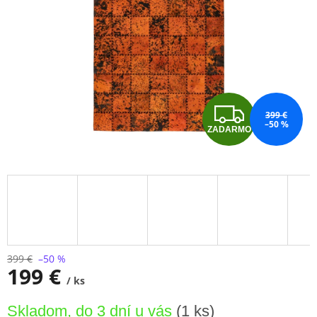
Z
399 €
–50 %
ZADARMO
A
D
A
R
M
399 €
–50 %
199 €
/ ks
O
Jednotková
Skladom, do 3 dní u vás
(1 ks)
cena: