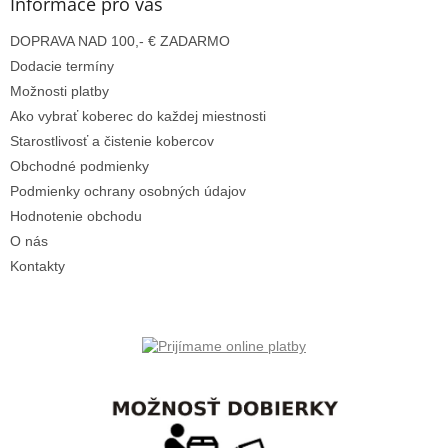
ä
Informace pro vás
t
DOPRAVA NAD 100,- € ZADARMO
i
e
Dodacie termíny
Možnosti platby
Ako vybrať koberec do každej miestnosti
Starostlivosť a čistenie kobercov
Obchodné podmienky
Podmienky ochrany osobných údajov
Hodnotenie obchodu
O nás
Kontakty