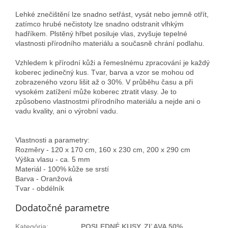
Lehké znečištění lze snadno setřást, vysát nebo jemně otřít,
zatímco hrubé nečistoty lze snadno odstranit vlhkým
hadříkem. Plstěný hřbet posiluje vlas, zvyšuje tepelné
vlastnosti přírodního materiálu a současně chrání podlahu.
Vzhledem k přírodní kůži a řemeslnému zpracování je každý
koberec jedinečný kus. Tvar, barva a vzor se mohou od
zobrazeného vzoru lišit až o 30%. V průběhu času a při
vysokém zatížení může koberec ztratit vlasy. Je to
způsobeno vlastnostmi přírodního materiálu a nejde ani o
vadu kvality, ani o výrobní vadu.
Vlastnosti a parametry:
Rozměry - 120 x 170 cm, 160 x 230 cm, 200 x 290 cm
Výška vlasu - ca. 5 mm
Materiál - 100% kůže se srstí
Barva - Oranžová
Tvar - obdélník
Dodatočné parametre
Kategória
:
POSLEDNÉ KUSY, ZĽAVA 50%