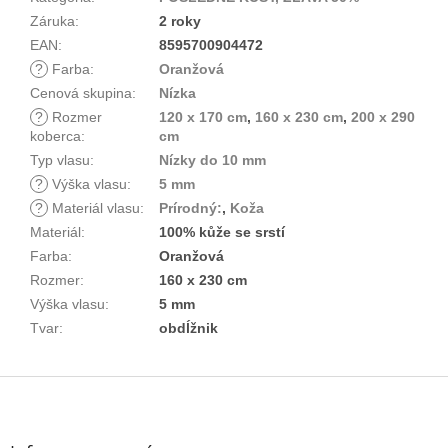
Záruka
:
2 roky
EAN
:
8595700904472
?
Farba
:
Oranžová
Cenová skupina
:
Nízka
?
Rozmer
120 x 170 cm
,
160 x 230 cm
,
200 x 290
koberca
:
cm
Typ vlasu
:
Nízky do 10 mm
?
Výška vlasu
:
5 mm
?
Materiál vlasu
:
Prírodný:
,
Koža
Materiál
:
100% kůže se srstí
Farba
:
Oranžová
Rozmer
:
160 x 230 cm
Výška vlasu
:
5 mm
Tvar
:
obdĺžnik
Z
á
p